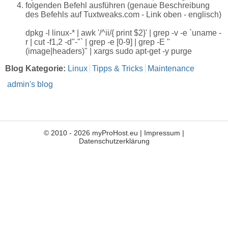
folgenden Befehl ausführen (genaue Beschreibung
des Befehls auf Tuxtweaks.com - Link oben - englisch)
dpkg -l linux-* | awk '/^ii/{ print $2}' | grep -v -e `uname -
r | cut -f1,2 -d"-"` | grep -e [0-9] | grep -E "
(image|headers)" | xargs sudo apt-get -y purge
Blog Kategorie:
Linux
Tipps & Tricks
Maintenance
admin's blog
© 2010 - 2026 myProHost.eu |
Impressum
|
Datenschutzerklärung