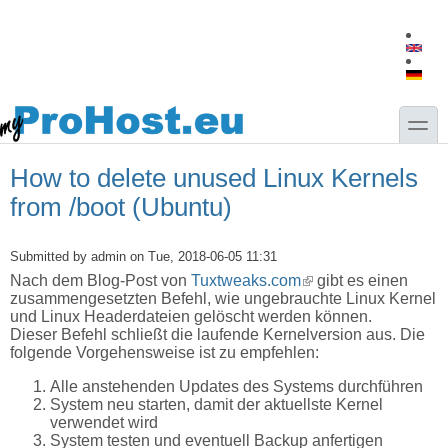
Skip to main content
Skip to search
toggle
How to delete unused Linux Kernels
from /boot (Ubuntu)
Submitted by
admin
on Tue, 2018-06-05 11:31
Nach dem Blog-Post von
Tuxtweaks.com
(link is external)
gibt es einen
zusammengesetzten Befehl, wie ungebrauchte Linux Kernel
und Linux Headerdateien gelöscht werden können.
Dieser Befehl schließt die laufende Kernelversion aus. Die
folgende Vorgehensweise ist zu empfehlen:
Alle anstehenden Updates des Systems durchführen
System neu starten, damit der aktuellste Kernel
verwendet wird
System testen und eventuell Backup anfertigen